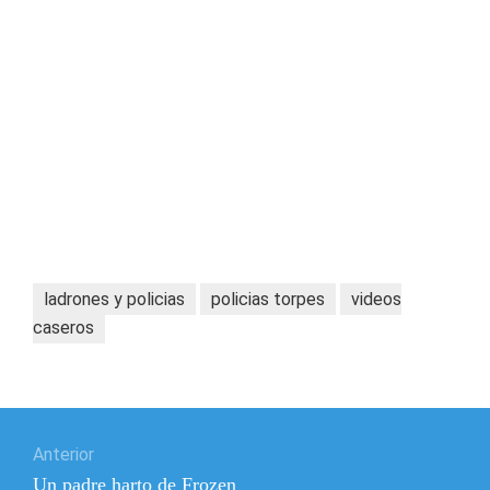
ladrones y policias
policias torpes
videos
caseros
Navegación
Anterior
de
Entrada
Un padre harto de Frozen