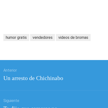
humor gratis
vendedores
videos de bromas
ación
Anterior
Entrada
Un arresto de Chichinabo
as
anterior:
Siguiente
Entrada