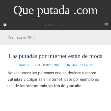
Que putada .com
LA WEB DE HUMOR
Mes: marzo 2017
Las putadas por internet están de moda
MARZO 10, 2017
POR
ADMIN
·
SIN COMENTARIOS
No son pocas las personas que se dedican a grabar
putadas
y colgarlas en internet. Este por ejemplo es
uno de los
vídeos más vistos de youtube
: