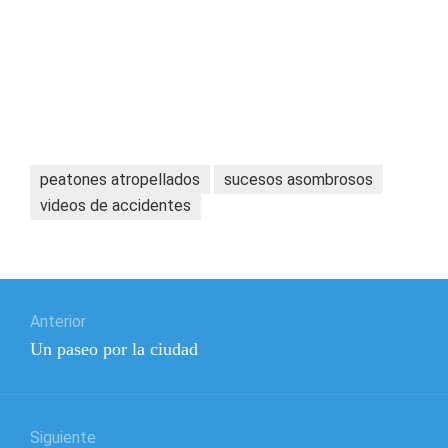
peatones atropellados
sucesos asombrosos
videos de accidentes
Navegación
Anterior
de
Entrada
Un paseo por la ciudad
entradas
anterior:
Siguiente